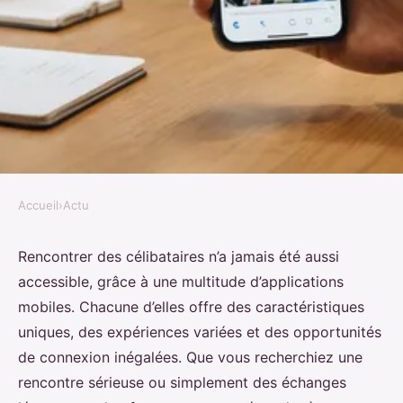
Accueil
›
Actu
ACTU
Rencontres célibataires : les
Rencontrer des célibataires n’a jamais été aussi
accessible, grâce à une multitude d’applications
meilleures applications mobiles à
mobiles. Chacune d’elles offre des caractéristiques
tester
uniques, des expériences variées et des opportunités
de connexion inégalées. Que vous recherchiez une
Lyana
•
11 décembre 2024
•
7 min de lecture
rencontre sérieuse ou simplement des échanges