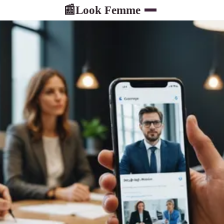
Look Femme
📰