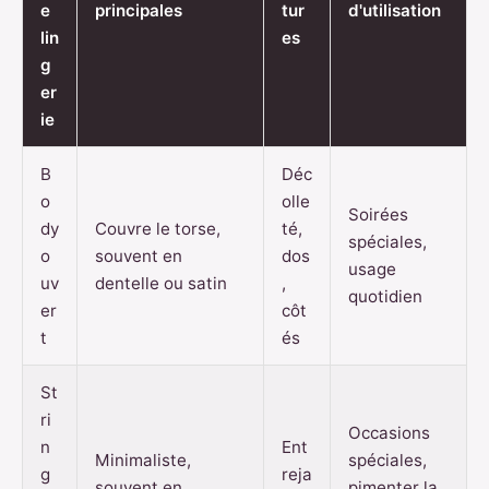
e
principales
tur
d'utilisation
lin
es
g
er
ie
B
Déc
o
olle
Soirées
dy
Couvre le torse,
té,
spéciales,
o
souvent en
dos
usage
uv
dentelle ou satin
,
quotidien
er
côt
t
és
St
ri
Occasions
n
Ent
Minimaliste,
spéciales,
g
reja
souvent en
pimenter la