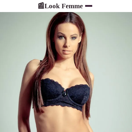
Look Femme
📰