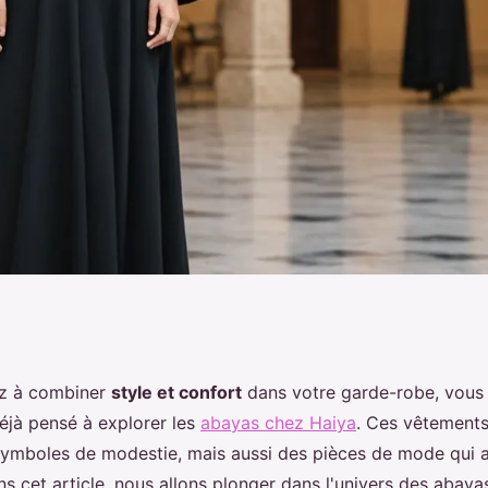
 style et confort
ez à combiner
style et confort
dans votre garde-robe, vous
jà pensé à explorer les
abayas chez Haiya
. Ces vêtements
ymboles de modestie, mais aussi des pièces de mode qui a
ns cet article, nous allons plonger dans l'univers des abay