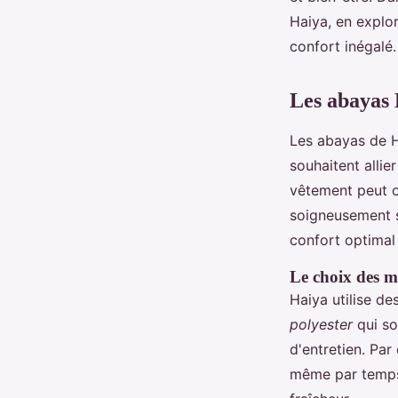
Haiya, en explo
Lyana
•
12 janvier 2025
•
6 min de lecture
confort inégalé.
Les abayas 
Les abayas de 
souhaitent allie
vêtement peut of
soigneusement sé
confort optimal 
Le choix des m
Haiya utilise d
polyester
qui so
d'entretien. Pa
même par temps 