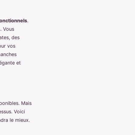
fonctionnels
.
s. Vous
ates, des
our vos
 manches
égante et
ponibles. Mais
ssus. Voici
dra le mieux.