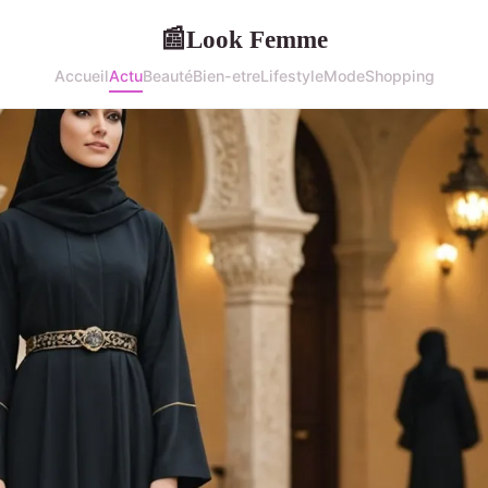
Look Femme
📰
Accueil
Actu
Beauté
Bien-etre
Lifestyle
Mode
Shopping