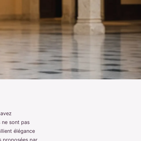
 avez
 ne sont pas
llient élégance
as proposées par