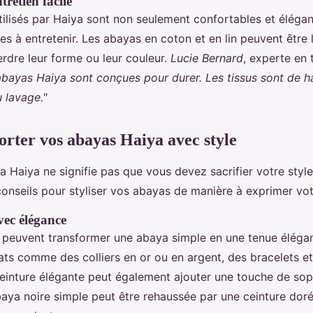
tretien facile
tilisés par Haiya sont non seulement confortables et élégan
les à entretenir. Les abayas en coton et en lin peuvent être 
rdre leur forme ou leur couleur.
Lucie Bernard
, experte en t
abayas Haiya sont conçues pour durer. Les tissus sont de ha
u lavage.
"
ter vos abayas Haiya avec style
 Haiya ne signifie pas que vous devez sacrifier votre style
onseils pour styliser vos abayas de manière à exprimer votr
vec élégance
 peuvent transformer une abaya simple en une tenue éléga
cats comme des colliers en or ou en argent, des bracelets e
ceinture élégante peut également ajouter une touche de soph
aya noire simple peut être rehaussée par une ceinture doré