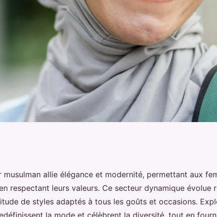
an : tendance et
r musulman allie élégance et modernité, permettant aux f
 en respectant leurs valeurs. Ce secteur dynamique évolue 
 main
titude de styles adaptés à tous les goûts et occasions. Ex
définissent la mode et célèbrent la diversité, tout en fourn