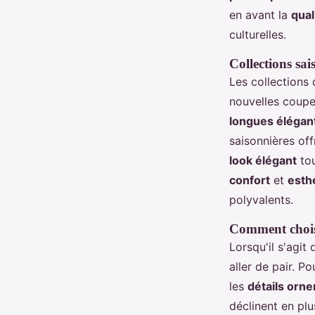
en avant la
qual
culturelles.
Collections sa
Les collections
nouvelles coupe
longues élégan
saisonnières of
look élégant
tou
confort
et
esth
polyvalents.
Comment choisi
Lorsqu'il s'agi
aller de pair. Po
les
détails orn
déclinent en plu