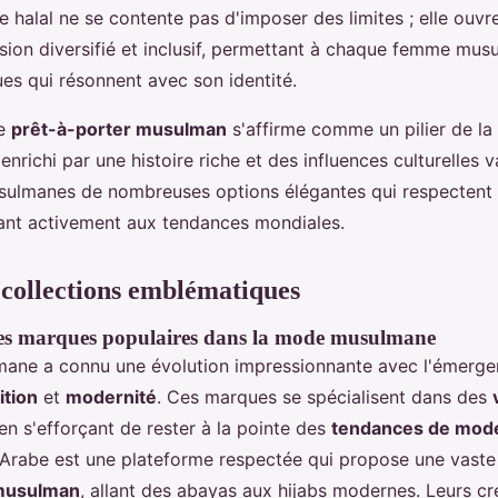
 halal ne se contente pas d'imposer des limites ; elle ouvr
ion diversifié et inclusif, permettant à chaque femme mus
ues qui résonnent avec son identité.
le
prêt-à-porter musulman
s'affirme comme un pilier de l
nrichi par une histoire riche et des influences culturelles var
lmanes de nombreuses options élégantes qui respectent l
pant activement aux tendances mondiales.
collections emblématiques
des marques populaires dans la mode musulmane
ane a connu une évolution impressionnante avec l'émerg
ition
et
modernité
. Ces marques se spécialisent dans des
en s'efforçant de rester à la pointe des
tendances de mode
rabe est une plateforme respectée qui propose une vaste 
 musulman
, allant des abayas aux hijabs modernes. Leurs cr