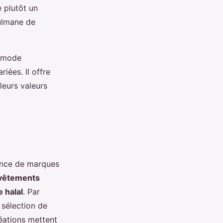
e plutôt un
ulmane de
a mode
iées. Il offre
eurs valeurs
ence de marques
vêtements
 halal
. Par
sélection de
éations mettent