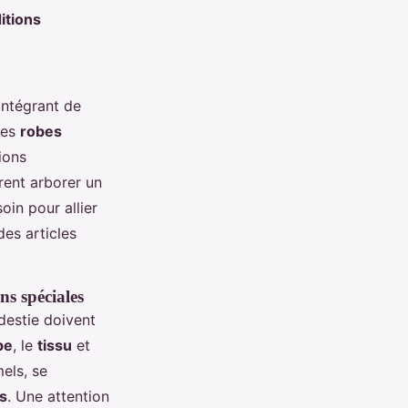
itions
intégrant de
des
robes
ions
rent arborer un
oin pour allier
des articles
ns spéciales
destie doivent
pe
, le
tissu
et
els, se
s
. Une attention