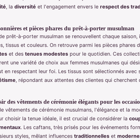
ité
, la
diversité
et l'engagement envers le
respect des trad
isonnières et pièces phares du prêt-à-porter musulman
 de prêt-à-porter musulman se renouvellent chaque saison, 
s, tissus et couleurs. On retrouve parmi les pièces phares 
tes
et des
tenues modestes
pour le quotidien. Ces collect
frent une variété de choix aux femmes musulmanes qui dési
t en respectant leur foi. Les tissus sont sélectionnés avec s
étisme
, répondant aux attentes des clientes qui cherchent 
r des vêtements de cérémonie élégants pour les occasio
t de vêtements de cérémonie musulmans, l'élégance et la mo
ur choisir la tenue idéale, il est crucial de considérer la
cou
ementaux
. Les caftans, très prisés pour les événements form
sieurs styles, mêlant influences
traditionnelles
et
moderne