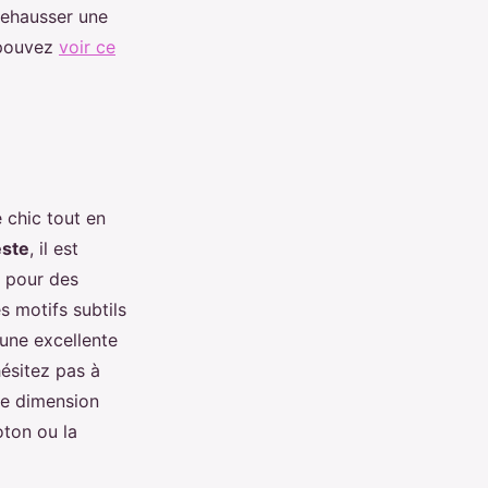
 rehausser une
s pouvez
voir ce
 chic tout en
este
, il est
z pour des
s motifs subtils
une excellente
hésitez pas à
ne dimension
oton ou la