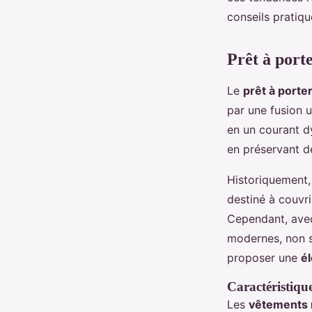
conseils pratiq
Lyana
•
12 novembre 2024
•
5 min de lecture
Prêt à port
Le
prêt à port
par une fusion u
en un courant 
en préservant de
Historiquement, 
destiné à couvr
Cependant, avec
modernes, non s
proposer une
é
Caractéristiqu
Les
vêtements