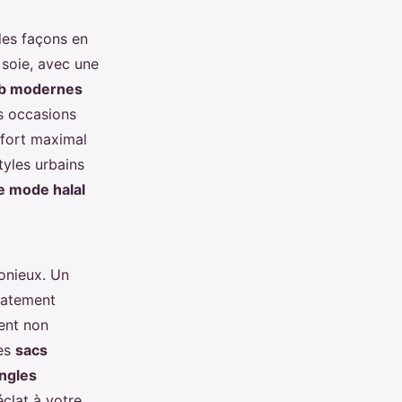
les façons en
 soie, avec une
jab modernes
s occasions
onfort maximal
tyles urbains
e mode halal
onieux. Un
iatement
ent non
des
sacs
ngles
clat à votre