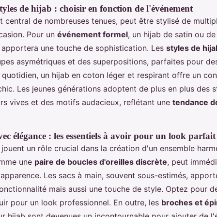
styles de hijab : choisir en fonction de l'événement
t central de nombreuses tenues, peut être stylisé de multip
ccasion. Pour un
événement formel
, un hijab de satin ou de
, apportera une touche de sophistication. Les
styles de hi
upes asymétriques et des superpositions, parfaites pour de
e quotidien, un hijab en coton léger et respirant offre un c
chic. Les jeunes générations adoptent de plus en plus des s
rs vives et des motifs audacieux, reflétant une
tendance d
vec élégance : les essentiels à avoir pour un look parfait
 jouent un rôle crucial dans la création d'un ensemble harm
comme une
paire de boucles d'oreilles discrète
, peut imméd
 apparence. Les sacs à main, souvent sous-estimés, apport
onctionnalité mais aussi une touche de style. Optez pour 
ir pour un look professionnel. En outre, les
broches et épi
r hijab sont devenues un incontournable pour ajouter de l'é