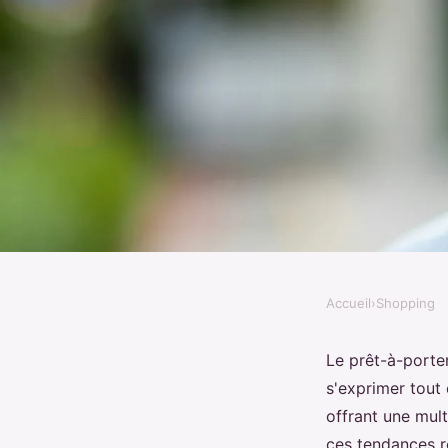
Accueil
›
Shopping
SHOPPING
Prêt à porter musulm
Le prêt-à-porte
s'exprimer tout
élégance à portée de
offrant une mul
ces tendances re