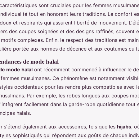
 caractéristiques sont cruciales pour les femmes musulman
individualité tout en honorant leurs traditions. Le confort es
 doux et respirants qui assurent liberté de mouvement. L'él
vers des coupes soignées et des designs raffinés, souvent e
 motifs complexes. Enfin, le respect des traditions est mai
culière portée aux normes de décence et aux coutumes cultu
tendances de mode halal
de mode halal
ont récemment commencé à influencer le de
 femmes musulmanes. Ce phénomène est notamment visibl
 styles occidentaux pour les rendre plus compatibles avec 
musulmans. Par exemple, les robes longues aux coupes mod
'intègrent facilement dans la garde-robe quotidienne tout 
ncipes halals.
n s'étend également aux accessoires, tels que les
hijabs
, o
styles sophistiqués qui répondent aux goûts de chaque indiv