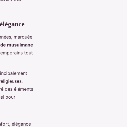
'élégance
années, marquée
de musulmane
temporains tout
principalement
eligieuses.
ré des éléments
si pour
nfort, élégance