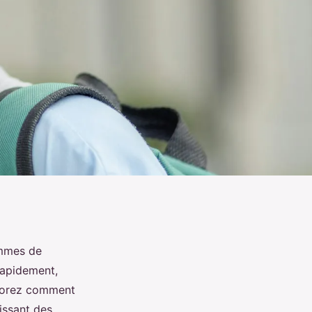
emmes de
rapidement,
plorez comment
issant des