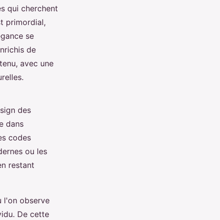
es qui cherchent
t primordial,
égance se
nrichis de
ntenu, avec une
relles.
sign des
e dans
les codes
ernes ou les
en restant
ù l'on observe
idu. De cette