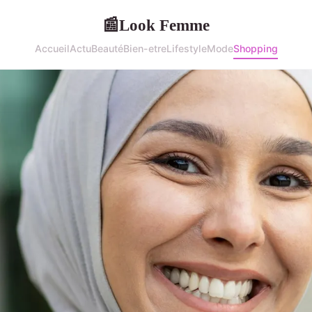
Look Femme
📰
Accueil
Actu
Beauté
Bien-etre
Lifestyle
Mode
Shopping