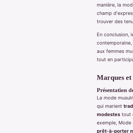
manière, la mode
champ d'express
trouver des ten
En conclusion, 
contemporaine, e
aux femmes musu
tout en partici
Marques et 
Présentation 
La mode musulm
qui marient
trad
modestes
tout 
exemple, Mode A
prêt-à-porter