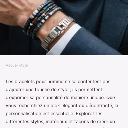
Accueil
›
Actu
ACTU
Découvrez les bracelets pour
Les bracelets pour homme ne se contentent pas
d’ajouter une touche de style ; ils permettent
homme : style et
d’exprimer sa personnalité de manière unique. Que
personnalisation
vous recherchiez un look élégant ou décontracté, la
personnalisation est essentielle. Explorez les
Lyana
•
28 novembre 2024
•
12 min de lecture
différentes styles, matériaux et façons de créer un