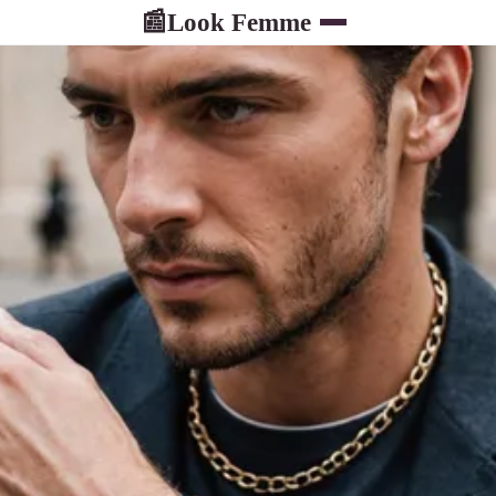
Look Femme
📰