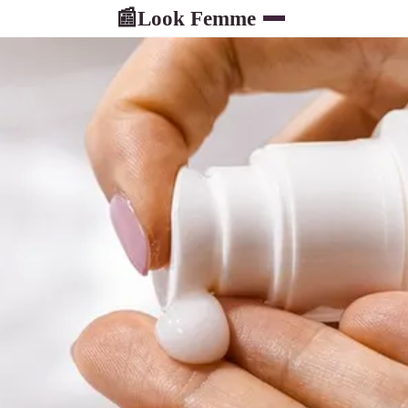
Look Femme
📰