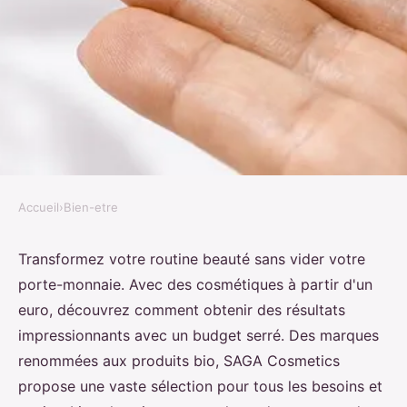
Accueil
›
Bien-etre
BIEN-ETRE
Transformez votre routine
Transformez votre routine beauté sans vider votre
porte-monnaie. Avec des cosmétiques à partir d'un
beauté avec des cosmétiques pas
euro, découvrez comment obtenir des résultats
chers
impressionnants avec un budget serré. Des marques
renommées aux produits bio, SAGA Cosmetics
Lyana
•
13 janvier 2025
•
12 min de lecture
propose une vaste sélection pour tous les besoins et