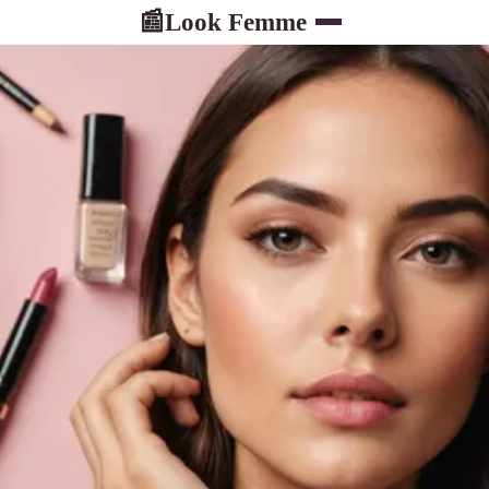
Look Femme
📰