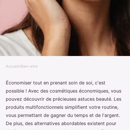
Accueil
›
Bien-etre
BIEN-ETRE
Adoptez des astuces beauté avec
Économiser tout en prenant soin de soi, c'est
possible ! Avec des cosmétiques économiques, vous
des cosmétiques économiques
pouvez découvrir de précieuses astuces beauté. Les
produits multifonctionnels simplifient votre routine,
Lyana
•
5 mars 2025
•
7 min de lecture
vous permettant de gagner du temps et de l'argent.
De plus, des alternatives abordables existent pour