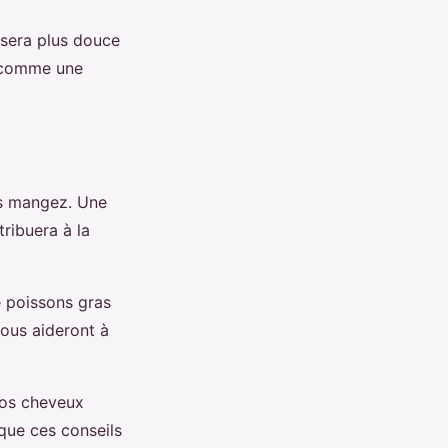
i sera plus douce
, comme une
us mangez. Une
tribuera à la
e poissons gras
ous aideront à
vos cheveux
ique ces conseils