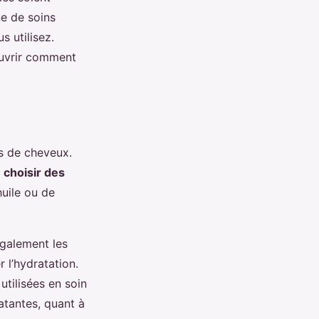
ne de soins
s utilisez.
ouvrir comment
es de cheveux.
e
choisir des
huile ou de
également les
 l’hydratation.
utilisées en soin
atantes, quant à