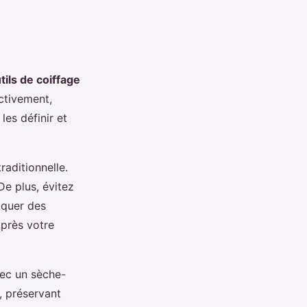
tils de coiffage
ectivement,
les définir et
aditionnelle.
De plus, évitez
oquer des
après votre
vec un sèche-
, préservant