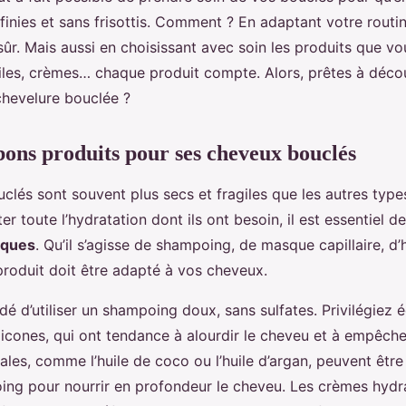
inies et sans frisottis. Comment ? En adaptant votre routi
 sûr. Mais aussi en choisissant avec soin les produits que vou
les, crèmes… chaque produit compte. Alors, prêtes à déc
hevelure bouclée ?
 bons produits pour ses cheveux bouclés
clés sont souvent plus secs et fragiles que les autres typ
er toute l’hydratation dont ils ont besoin, il est essentiel d
iques
. Qu’il s’agisse de shampoing, de masque capillaire, d’
roduit doit être adapté à vos cheveux.
é d’utiliser un shampoing doux, sans sulfates. Privilégiez 
licones, qui ont tendance à alourdir le cheveu et à empêcher
ales, comme l’huile de coco ou l’huile d’argan, peuvent être 
ing pour nourrir en profondeur le cheveu. Les crèmes hydr