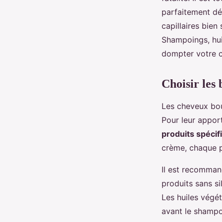
éviter les frisottis ?
parfaitement déf
capillaires bien
Shampoings, hui
Lyana
•
6 octobre 2024
•
6 min de lecture
dompter votre c
Choisir les
Les cheveux bou
Pour leur apport
produits spécif
crème, chaque p
Il est recommand
produits sans si
Les huiles végét
avant le shampo