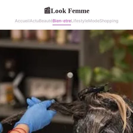
Look Femme
📰
Accueil
Actu
Beauté
Bien-etre
Lifestyle
Mode
Shopping