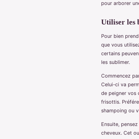
pour arborer un
Utiliser les
Pour bien prendr
que vous utilise
certains peuvent
les sublimer.
Commencez par o
Celui-ci va perm
de peigner vos 
frisottis. Préfé
shampoing ou vo
Ensuite, pensez
cheveux. Cet out