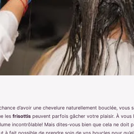
outine de soins
 chance d’avoir une chevelure naturellement bouclée, vous s
ue les
frisottis
peuvent parfois gâcher votre plaisir. À vous
velure bouclée pour
olume incontrôlable! Mais dites-vous bien que cela ne doit 
 tout à fait possible de prendre soin de vos boucles pour qu’el