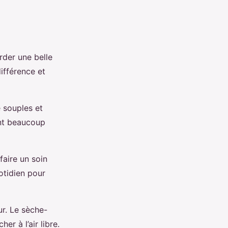
rder une belle
différence et
e souples et
vant beaucoup
faire un soin
otidien pour
r. Le sèche-
er à l’air libre.