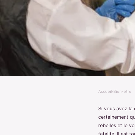
Accueil
›
Bien-etre
BIEN-ETRE
Comment adapter sa r
Si vous avez la
certainement q
capillaires à une che
rebelles et le v
fatalité. Il est