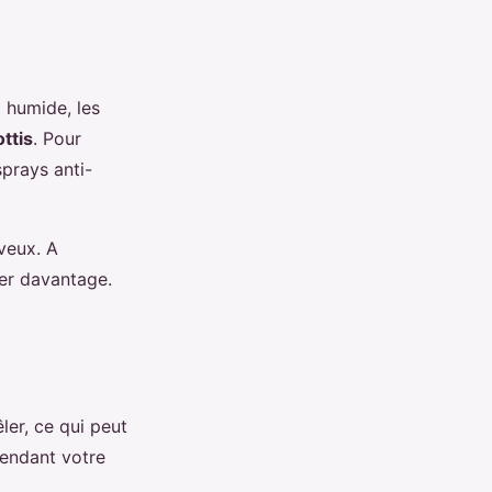
t humide, les
ottis
. Pour
sprays anti-
veux. A
ter davantage.
ler, ce qui peut
endant votre